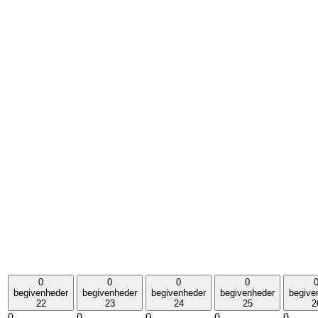
0
0
0
0
begivenheder
begivenheder
begivenheder
begivenheder
begive
22
23
24
25
2
0
0
0
0
0