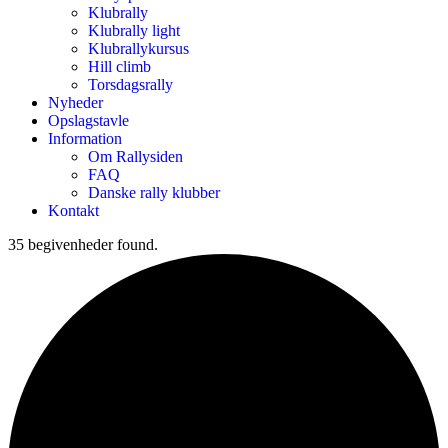
Klubrally
Klubrally light
Klubrallykursus
Hill climb
Torsdagsrally
Nyheder
Opslagstavle
Information
Om Rallysiden
FAQ
Danske rally klubber
Kontakt
35 begivenheder found.