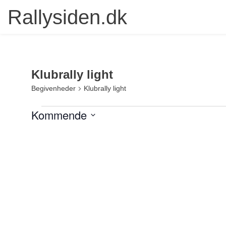
Rallysiden.dk
Klubrally light
Begivenheder
Klubrally light
Begivenheder
Kommende
Vælg
dato.
List
of
events
in
Photo