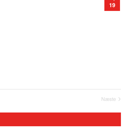
19
Begivenhe
Næste