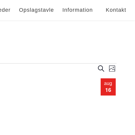
eder
Opslagstavle
Information
Kontakt
Begiven
Begiv
Søg efter begive
Billede
Visni
Søgning
aug
Navig
16
og
visninge
Navigati