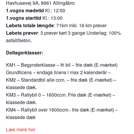
Havhusevej 9A, 8961 Allingåbro
1.vogns mødetid
Kl.: 12:00
1.vogns starttid
Kl.: 13:00
Løbets totale længde
: 71km inkl. 16 km prøver
Løbets prøver
: 3 prøver kørt 3 gange Underlag: 100%
asfalt/beton,
Deltagerklasser:
KM1 – Begynderklasse – fri bil – frie dæk (E-mærket)
Grundlicens – endags licens i max 2 kalenderår –
KM2 – Standardbil alle ccm. – frie dæk (E-mærket) –
klassede dæk.
KM3 – Rallybil 0 – 1600ccm. Frie dæk (E-mærket) –
klassede dæk.
KM4 – Rallybil over 1600ccm.- frie dæk (E-mærket) –
klassede dæk
Læs mere her