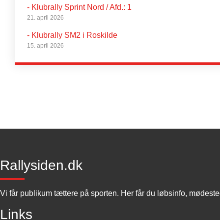
- Klubrally Sprint Nord / Afd.: 1
21. april 2026
- Klubrally SM2 i Roskilde
15. april 2026
Rallysiden.dk
Vi får publikum tættere på sporten. Her får du løbsinfo, mødest
Links