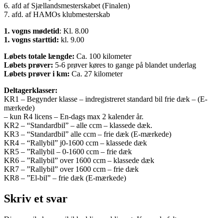
6. afd af Sjællandsmesterskabet (Finalen)
7. afd. af HAMOs klubmesterskab
1. vogns mødetid
: Kl. 8.00
1. vogns starttid:
kl. 9.00
Løbets totale længde:
Ca. 100 kilometer
Løbets prøver:
5-6 prøver køres to gange på blandet underlag
Løbets prøver i km:
Ca. 27 kilometer
Deltagerklasser:
KR1 – Begynder klasse – indregistreret standard bil frie dæk – (E-
mærkede)
– kun R4 licens – En-dags max 2 kalender år.
KR2 – “Standardbil” – alle ccm – klassede dæk.
KR3 – “Standardbil” alle ccm – frie dæk (E-mærkede)
KR4 – “Rallybil” j0-1600 ccm – klassede dæk
KR5 – ”Rallybil – 0-1600 ccm – frie dæk
KR6 – ”Rallybil” over 1600 ccm – klassede dæk
KR7 – ”Rallybil” over 1600 ccm – frie dæk
KR8 – ”El-bil” – frie dæk (E-mærkede)
Skriv et svar