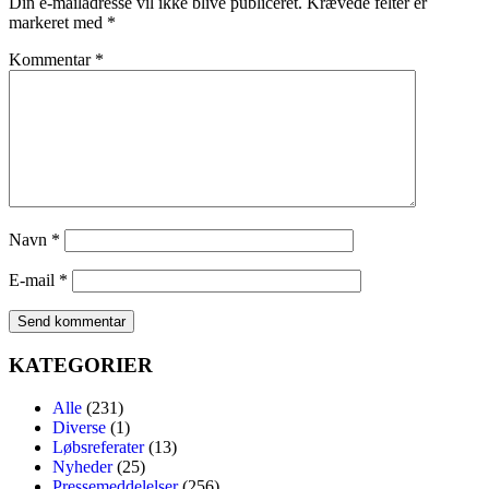
Din e-mailadresse vil ikke blive publiceret.
Krævede felter er
markeret med
*
Kommentar
*
Navn
*
E-mail
*
KATEGORIER
Alle
(231)
Diverse
(1)
Løbsreferater
(13)
Nyheder
(25)
Pressemeddelelser
(256)