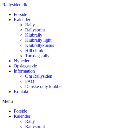
Rallysiden.dk
Forside
Kalender
Rally
Rallysprint
Klubrally
Klubrally light
Klubrallykursus
Hill climb
Torsdagsrally
Nyheder
Opslagstavle
Information
Om Rallysiden
FAQ
Danske rally klubber
Kontakt
Menu
Forside
Kalender
Rally
Rallysprint