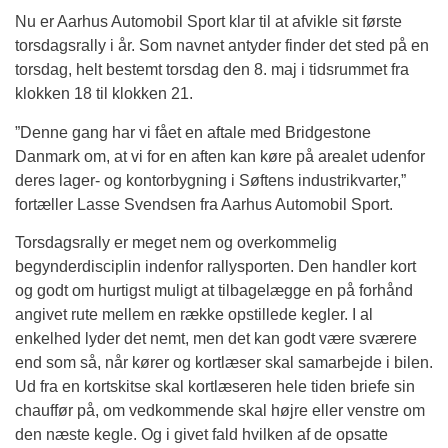
Nu er Aarhus Automobil Sport klar til at afvikle sit første
torsdagsrally i år. Som navnet antyder finder det sted på en
torsdag, helt bestemt torsdag den 8. maj i tidsrummet fra
klokken 18 til klokken 21.
”Denne gang har vi fået en aftale med Bridgestone
Danmark om, at vi for en aften kan køre på arealet udenfor
deres lager- og kontorbygning i Søftens industrikvarter,”
fortæller Lasse Svendsen fra Aarhus Automobil Sport.
Torsdagsrally er meget nem og overkommelig
begynderdisciplin indenfor rallysporten. Den handler kort
og godt om hurtigst muligt at tilbagelægge en på forhånd
angivet rute mellem en række opstillede kegler. I al
enkelhed lyder det nemt, men det kan godt være sværere
end som så, når kører og kortlæser skal samarbejde i bilen.
Ud fra en kortskitse skal kortlæseren hele tiden briefe sin
chauffør på, om vedkommende skal højre eller venstre om
den næste kegle. Og i givet fald hvilken af de opsatte