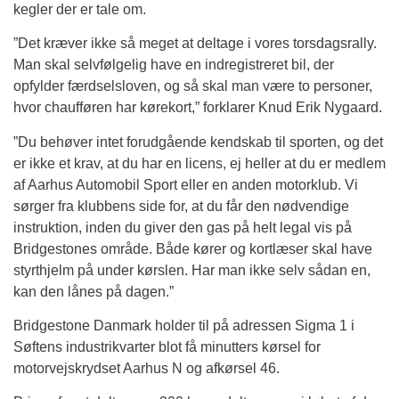
kegler der er tale om.
”Det kræver ikke så meget at deltage i vores torsdagsrally.
Man skal selvfølgelig have en indregistreret bil, der
opfylder færdselsloven, og så skal man være to personer,
hvor chaufføren har kørekort,” forklarer Knud Erik Nygaard.
”Du behøver intet forudgående kendskab til sporten, og det
er ikke et krav, at du har en licens, ej heller at du er medlem
af Aarhus Automobil Sport eller en anden motorklub. Vi
sørger fra klubbens side for, at du får den nødvendige
instruktion, inden du giver den gas på helt legal vis på
Bridgestones område. Både kører og kortlæser skal have
styrthjelm på under kørslen. Har man ikke selv sådan en,
kan den lånes på dagen.”
Bridgestone Danmark holder til på adressen Sigma 1 i
Søftens industrikvarter blot få minutters kørsel for
motorvejskrydset Aarhus N og afkørsel 46.