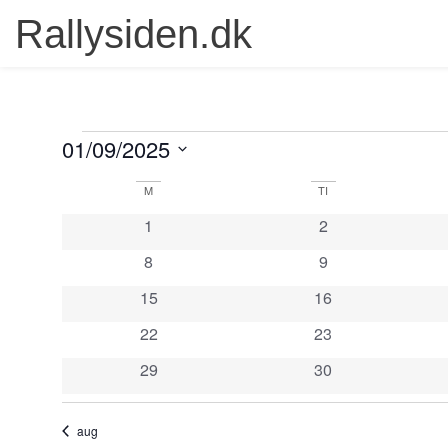
Rallysiden.dk
Begivenheder
01/09/2025
Vælg
dato.
Kalender
M
MANDAG
TI
TIRSDAG
0 begivenheder
0 begivenheder
1
2
af
0 begivenheder
0 begivenheder
8
9
Begivenheder
0 begivenheder
0 begivenheder
15
16
0 begivenheder
0 begivenheder
22
23
0 begivenheder
0 begivenheder
29
30
aug