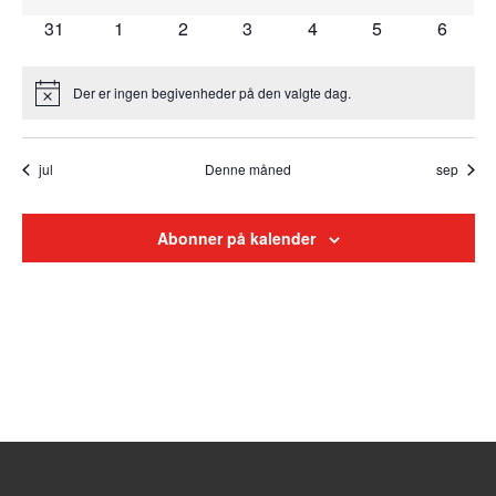
0 begivenheder
0 begivenheder
0 begivenheder
0 begivenheder
0 begivenheder
1 begivenhed
0 begi
31
1
2
3
4
5
6
Der er ingen begivenheder på den valgte dag.
Notice
jul
Denne måned
sep
Abonner på kalender