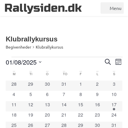
Rallysiden.dk
Menu
Klubrallykursus
Begivenheder
Klubrallykursus
Begivenheder
Begi
Be
01/08/2025
Søg efter 
Måne
Vælg
Vi
Søgn
dato.
Kalender
M
MANDAG
TI
TIRSDAG
O
ONSDAG
TO
TORSDAG
F
FREDAG
L
LØRDAG
S
SØNDA
Na
og
0 begivenheder
0 begivenheder
0 begivenheder
0 begivenheder
0 begivenheder
0 begivenheder
0 begi
28
29
30
31
1
2
3
af
visni
0 begivenheder
0 begivenheder
0 begivenheder
0 begivenheder
0 begivenheder
0 begivenheder
0 begiv
4
5
6
7
8
9
10
Begivenheder
Navig
0 begivenheder
0 begivenheder
0 begivenheder
0 begivenheder
0 begivenheder
0 begivenheder
1 begiv
11
12
13
14
15
16
17
0 begivenheder
0 begivenheder
0 begivenheder
0 begivenheder
0 begivenheder
0 begivenheder
0 begiv
18
19
20
21
22
23
24
0 begivenheder
0 begivenheder
0 begivenheder
0 begivenheder
0 begivenheder
0 begivenheder
0 begiv
25
26
27
28
29
30
31