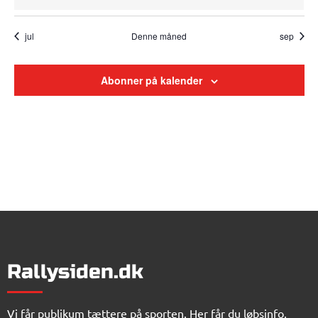
jul
Denne måned
sep
Abonner på kalender
Rallysiden.dk
Vi får publikum tættere på sporten. Her får du løbsinfo,