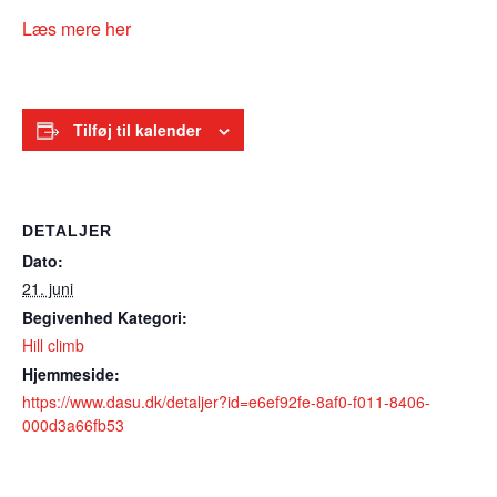
Læs mere her
Tilføj til kalender
DETALJER
Dato:
21. juni
Begivenhed Kategori:
Hill climb
Hjemmeside:
https://www.dasu.dk/detaljer?id=e6ef92fe-8af0-f011-8406-
000d3a66fb53