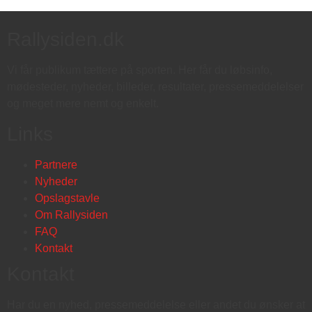
Rallysiden.dk
Vi får publikum tættere på sporten. Her får du løbsinfo,
mødesteder, nyheder, billeder, resultater, pressemeddelelser
og meget mere nemt og enkelt.
Links
Partnere
Nyheder
Opslagstavle
Om Rallysiden
FAQ
Kontakt
Kontakt
Har du en nyhed, pressemeddelelse eller andet du ønsker at